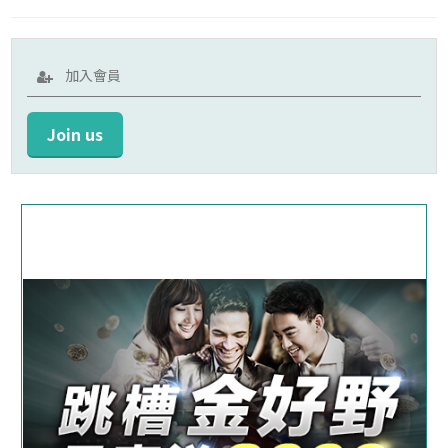
加入會員
Join us