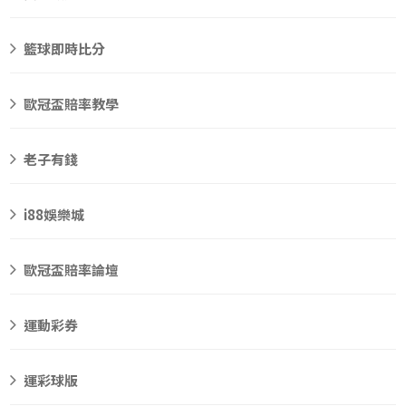
籃球即時比分
歐冠盃賠率教學
老子有錢
i88娛樂城
歐冠盃賠率論壇
運動彩券
運彩球版