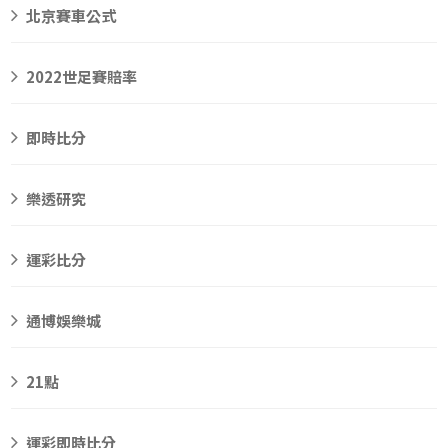
北京賽車公式
2022世足賽賠率
即時比分
樂透研究
運彩比分
通博娛樂城
21點
運彩即時比分