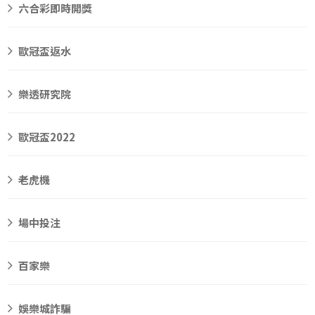
六合彩即時開獎
歐冠盃返水
樂透研究院
歐冠盃2022
老虎機
場中投注
百家樂
娛樂城詐騙