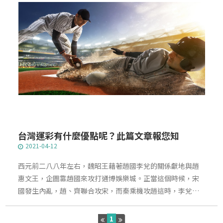
台灣運彩有什麼優點呢？此篇文章報您知
2021-04-12
西元前二八八年左右，魏昭王藉著趙國李兌的關係獻地與趙
惠文王，企圖靠趙國來攻打通博娛樂城。正當這個時候，宋
國發生內亂，趙、齊聯合攻宋，而秦乘機攻趙這時，李兌雖
發起了趙、韓、魏、楚、齊五國攻秦，但因九州娛樂城不能
切實合作，無功而罷。九州娛樂城之所以不願合作，也是因
1