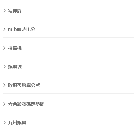
宅神爺
mlb即時比分
拉霸機
娛樂城
歐冠盃賠率公式
六合彩號碼走勢圖
九州娛樂