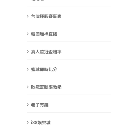
台灣運彩賽事表
韓國職棒直播
真人歐冠盃賠率
籃球即時比分
歐冠盃賠率教學
老子有錢
i88娛樂城