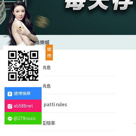
i88娛樂城
關
閉
全部消息
最新消息
通博娛樂
teen patti rules
ab588net
@279nxzic
歐冠盃賠率