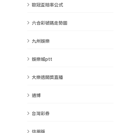
歐冠盃賠率公式
六合彩號碼走勢圖
九州娛樂
娛樂城ptt
大樂透開獎直播
通博
台灣彩券
信用版