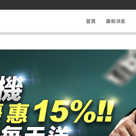
首頁
最新消息