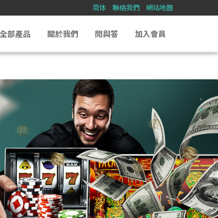
简体
聯絡我們
網站地圖
全部產品
關於我們
問與答
加入會員