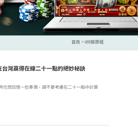
首頁
i88娛樂城
您在台灣贏得在線二十一點的絕妙秘訣
戲時也想回憶一些事情，請不要考慮在二十一點中計算