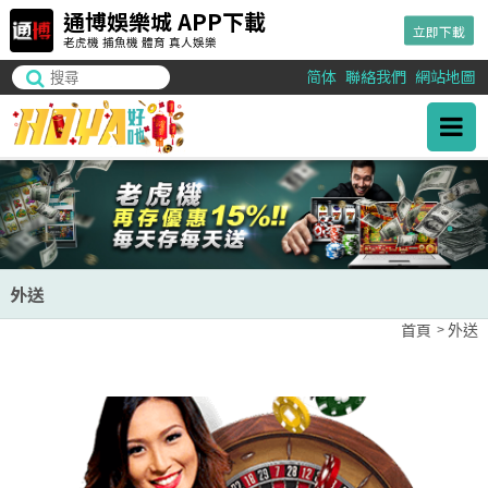
通博娛樂城 APP下載
立即下載
老虎機 捕魚機 體育 真人娛樂
简体
聯絡我們
網站地圖
外送
首頁
外送