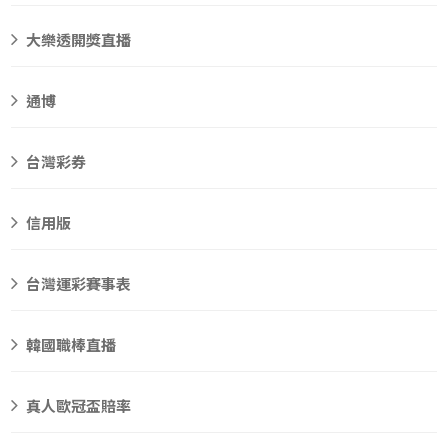
大樂透開獎直播
通博
台灣彩券
信用版
台灣運彩賽事表
韓國職棒直播
真人歐冠盃賠率