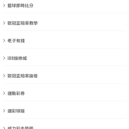
籃球即時比分
歐冠盃賠率教學
老子有錢
i88娛樂城
歐冠盃賠率論壇
運動彩券
運彩球版
威力彩走勢圖