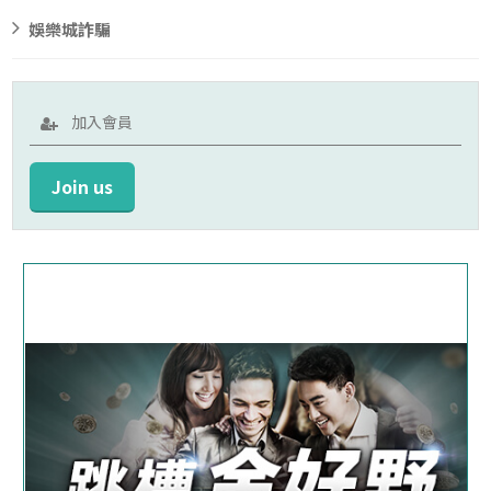
娛樂城詐騙
加入會員
Join us