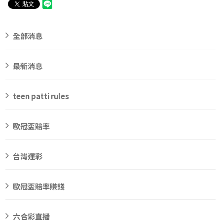
全部消息
最新消息
teen patti rules
歐冠盃賠率
台灣運彩
歐冠盃賠率賺錢
六合彩直播