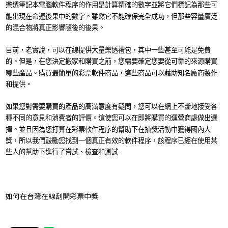
樂透筆記本電腦軟件程序的作用是計算精確的數字並將它們標記為那些可
能出現在命運後果中的數字。雖然它不能確保完全成功，但那些容量廣泛
的混合物將真正影響隨後的後果。
目前，老實說，可以在線提供大量樂透禮包，其中一些甚至可能是免費
的。但是，在您決定搬家和購買之前，您需要確定您要從可靠的來源購買
哪些產品。購買最簡單的彩票軟件商品，這些商品可以藉助知名廠商製作
和提供。
如果您對需要購買的產品的高滿意度有疑問，您可以在網上不斷地接受各
種不同的意見和消費者的評價。這使您可以在即將購買的運營商處做出選
擇。並且因為您打算在彩票軟件程序的幫助下在抽獎活動中獲得國內大
獎，所以我們鼓勵您找到一個真正有效的軟件程序，該程序已經在使用某
些人的幫助下進行了嘗試、檢查和測試.
如何在台灣在線刮開彩票中獎