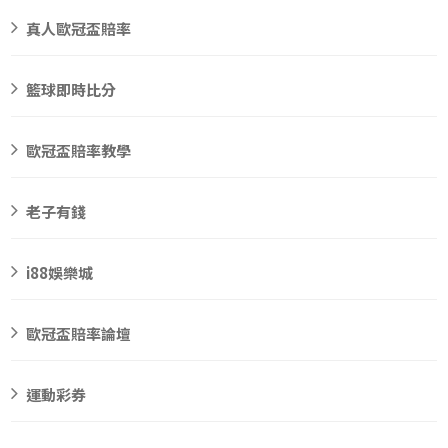
真人歐冠盃賠率
籃球即時比分
歐冠盃賠率教學
老子有錢
i88娛樂城
歐冠盃賠率論壇
運動彩券