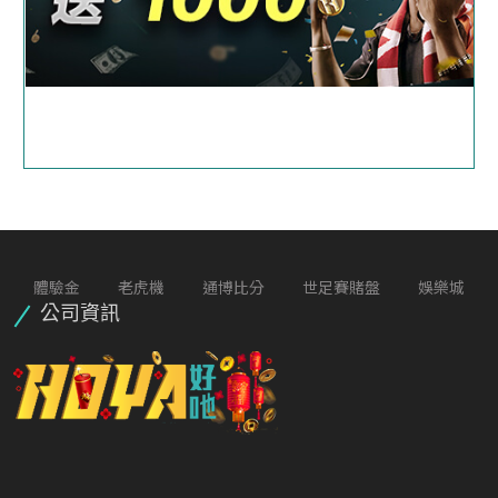
體驗金
老虎機
通博比分
世足賽賭盤
娛樂城
公司資訊