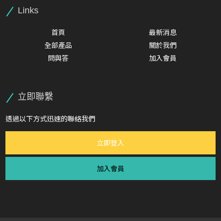
Links
首頁
最新消息
全部產品
關於我們
問與答
加入會員
立即聯繫
透過以下方式迅速的聯絡我們
立即登入
加入會員