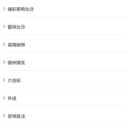
運彩即時比分
籃球比分
昊陽娛樂
德州撲克
六合彩
外送
足球投注