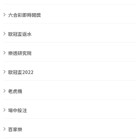
六合彩即時開獎
歐冠盃返水
樂透研究院
歐冠盃2022
老虎機
場中投注
百家樂