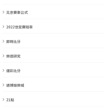
北京賽車公式
2022世足賽賠率
即時比分
樂透研究
運彩比分
通博娛樂城
21點