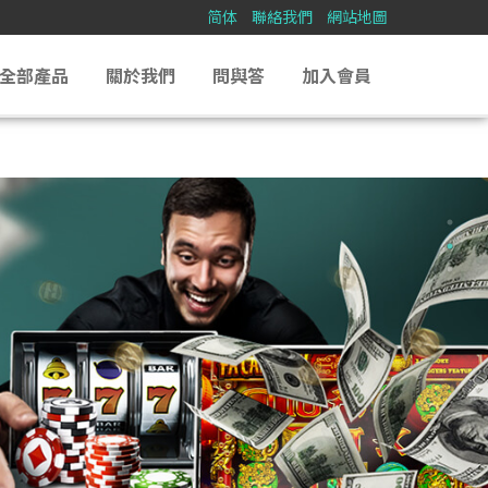
简体
聯絡我們
網站地圖
全部產品
關於我們
問與答
加入會員