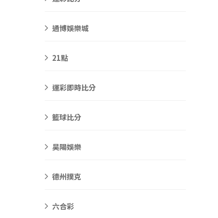
通博娛樂城
21點
運彩即時比分
籃球比分
昊陽娛樂
德州撲克
六合彩