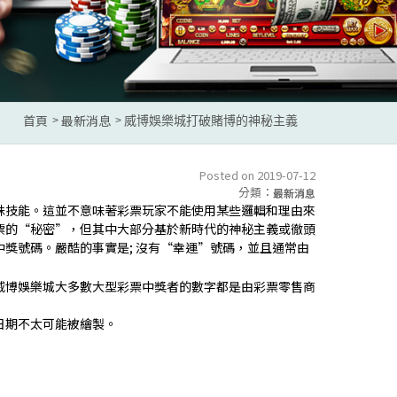
首頁
最新消息
威博娛樂城打破賭博的神秘主義
Posted on 2019-07-12
分類：
最新消息
殊技能。這並不意味著彩票玩家不能使用某些邏輯和理由來
票的“秘密”，但其中大部分基於新時代的神秘主義或徹頭
獎號碼。嚴酷的事實是; 沒有“幸運”號碼，並且通常由
威博娛樂城大多數大型彩票中獎者的數字都是由彩票零售商
日期不太可能被繪製。