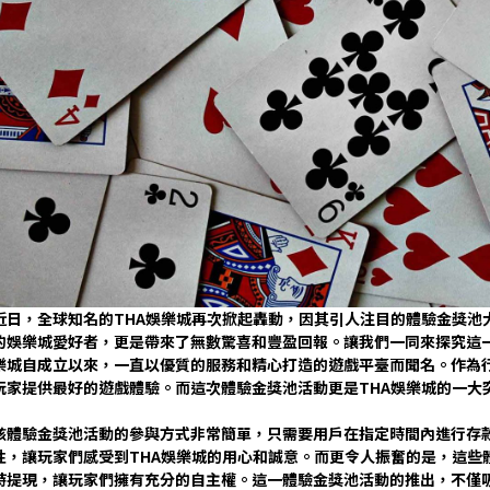
近日，全球知名的THA娛樂城再次掀起轟動，因其引人注目的體驗金獎池
的娛樂城愛好者，更是帶來了無數驚喜和豐盈回報。讓我們一同來探究這一
樂城自成立以來，一直以優質的服務和精心打造的遊戲平臺而聞名。作為行
玩家提供最好的遊戲體驗。而這次體驗金獎池活動更是THA娛樂城的一大
該體驗金獎池活動的參與方式非常簡單，只需要用戶在指定時間內進行存
性，讓玩家們感受到THA娛樂城的用心和誠意。而更令人振奮的是，這些
時提現，讓玩家們擁有充分的自主權。這一體驗金獎池活動的推出，不僅