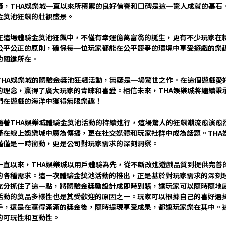
疑，THA娛樂城一直以來所積累的良好信譽和口碑是這一驚人成就的基石
金獎池狂飆的壯觀盛景。
在這場體驗金獎池狂飆中，不僅有幸運億萬富翁的誕生，更有不少玩家在精
公平公正的原則，確保每一位玩家都能在公平競爭的環境中享受遊戲的樂趣
的關鍵所在。
THA娛樂城的體驗金獎池狂飆活動，無疑是一場驚世之作。在這個遊戲愛
的理念，贏得了廣大玩家的青睞和喜愛。相信未來，THA娛樂城將繼續秉
們在遊戲的海洋中獲得無限樂趣！
隨著THA娛樂城體驗金獎池活動的持續進行，這場驚人的狂飆潮流愈演愈
僅在線上娛樂城中廣為傳播，更在社交媒體和玩家社群中成為話題。THA
僅僅是一時衝動，更是公司對玩家需求的深刻洞察。
一直以來，THA娛樂城以用戶體驗為先，從不斷改進遊戲品質到提供完善
的各種需求。這一次體驗金獎池活動的推出，正是基於對玩家需求的深刻理
充分抓住了這一點，將體驗金獎勵設計成即時到賬，讓玩家可以隨時隨地感
活動的獎品多樣性也是其受歡迎的原因之一。玩家可以根據自己的喜好選
手，還是在贏得滿滿的獎金後，隨時提現享受成果，都讓玩家樂在其中。
的可玩性和互動性。