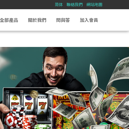
简体
聯絡我們
網站地圖
全部產品
關於我們
問與答
加入會員