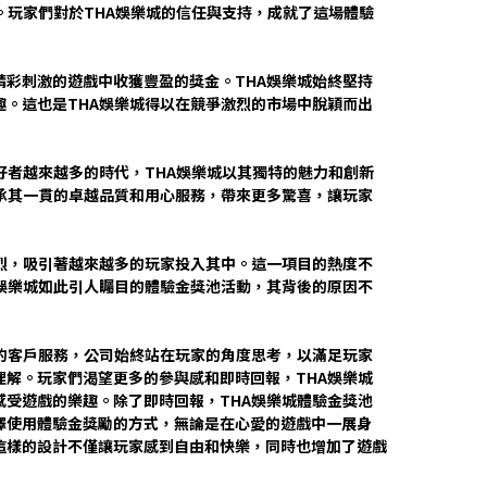
。玩家們對於THA娛樂城的信任與支持，成就了這場體驗
彩刺激的遊戲中收獲豐盈的獎金。THA娛樂城始終堅持
。這也是THA娛樂城得以在競爭激烈的市場中脫穎而出
好者越來越多的時代，THA娛樂城以其獨特的魅力和創新
承其一貫的卓越品質和用心服務，帶來更多驚喜，讓玩家
烈，吸引著越來越多的玩家投入其中。這一項目的熱度不
娛樂城如此引人矚目的體驗金獎池活動，其背後的原因不
的客戶服務，公司始終站在玩家的角度思考，以滿足玩家
解。玩家們渴望更多的參與感和即時回報，THA娛樂城
受遊戲的樂趣。除了即時回報，THA娛樂城體驗金獎池
擇使用體驗金獎勵的方式，無論是在心愛的遊戲中一展身
這樣的設計不僅讓玩家感到自由和快樂，同時也增加了遊戲