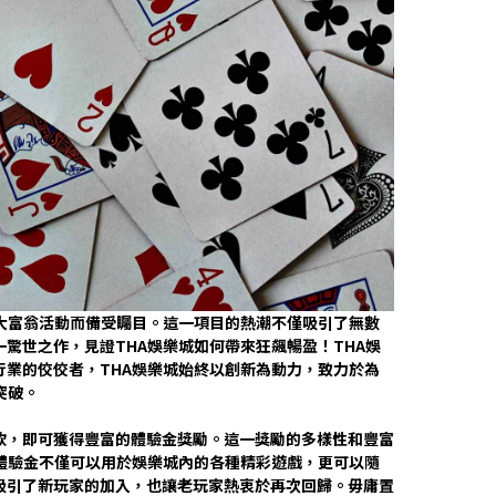
大富翁活動而備受矚目。這一項目的熱潮不僅吸引了無數
驚世之作，見證THA娛樂城如何帶來狂飆暢盈！THA娛
業的佼佼者，THA娛樂城始終以創新為動力，致力於為
突破。
款，即可獲得豐富的體驗金獎勵。這一獎勵的多樣性和豐富
體驗金不僅可以用於娛樂城內的各種精彩遊戲，更可以隨
吸引了新玩家的加入，也讓老玩家熱衷於再次回歸。毋庸置