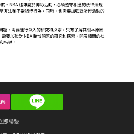
法力度。NBA 賭博屬於博彩活動，必須遵守相應的法律法規
上打擊非法和不當賭博行為。同時，也需要加強對賭博活動的
會問題，需要進行深入的研究和探索。只有了解其根本原因
需要加強對 NBA 賭博問題的研究和探索，開展相關的社
據和指導。
立即聯繫