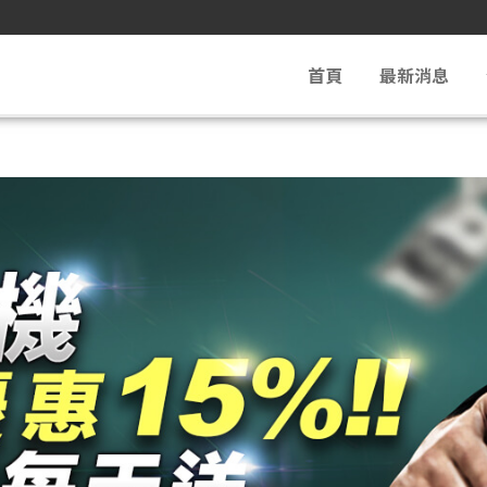
首頁
最新消息