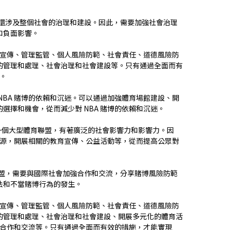
，還涉及整個社會的治理和建設。因此，需要加強社會治理
和負面影響。
教育宣傳、管理監管、個人風險防範、社會責任、道德風險防
的管理和處理、社會治理和社會建設等。只有通過全面而有
。
NBA 賭博的依賴和沉迷。可以通過加強體育場館建設、開
擇和機會，從而減少對 NBA 賭博的依賴和沉迷。
作為一個大型體育聯盟，有著廣泛的社會影響力和影響力。因
和資源，開展相關的教育宣傳、公益活動等，從而提高公眾對
聯盟，需要與國際社會加強合作和交流，分享賭博風險防範
法和不當賭博行為的發生。
教育宣傳、管理監管、個人風險防範、社會責任、道德風險防
的管理和處理、社會治理和社會建設、開展多元化的體育活
的合作和交流等。只有通過全面而有效的措施，才能實現