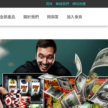
简体
聯絡我們
網站地圖
全部產品
關於我們
問與答
加入會員