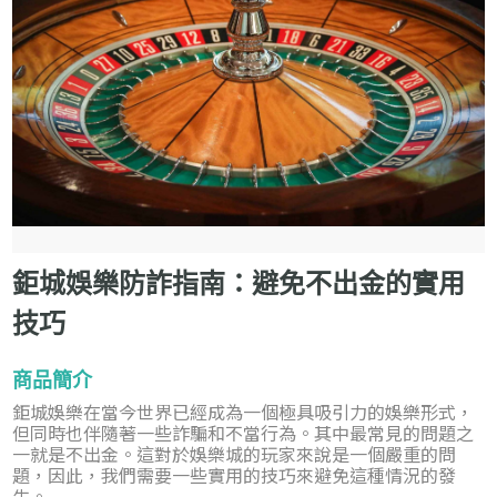
鉅城娛樂防詐指南：避免不出金的實用
技巧
商品簡介
鉅城娛樂在當今世界已經成為一個極具吸引力的娛樂形式，
但同時也伴隨著一些詐騙和不當行為。其中最常見的問題之
一就是不出金。這對於娛樂城的玩家來說是一個嚴重的問
題，因此，我們需要一些實用的技巧來避免這種情況的發
生。