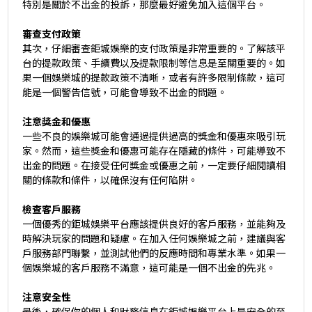
特別是關於不出金的投訴，那麼最好避免加入這個平台。
審查支付政策
其次，仔細審查鉅城娛樂的支付政策是非常重要的。了解該平
台的提款政策、手續費以及提款限制等信息是至關重要的。如
果一個娛樂城的提款政策不清晰，或者有許多限制條款，這可
能是一個警告信號，可能會導致不出金的問題。
注意獎金和優惠
一些不良的娛樂城可能會通過提供過高的獎金和優惠來吸引玩
家。然而，這些獎金和優惠可能存在隱藏的條件，可能導致不
出金的問題。在接受任何獎金或優惠之前，一定要仔細閱讀相
關的條款和條件，以確保沒有任何陷阱。
檢查客戶服務
一個優秀的鉅城娛樂平台應該提供良好的客戶服務，並能夠及
時解決玩家的問題和疑慮。在加入任何娛樂城之前，建議與客
戶服務部門聯繫，並測試他們的反應時間和專業水準。如果一
個娛樂城的客戶服務不滿意，這可能是一個不出金的先兆。
注意安全性
最後，確保你的個人和財務信息在鉅城娛樂平台上是安全的至